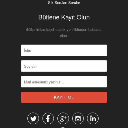
Sık Sorulan Sorular
Bültene Kayıt Olun
Bültenimize kayıt olarak yeniliklerden haberdar
olun.




