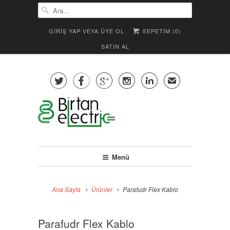
GIRIŞ YAP VEYA ÜYE OL
SEPETIM (
0
)
SATIN AL





✉
Menü
Ana Sayfa
Ürünler
Parafudr Flex Kablo
Parafudr Flex Kablo