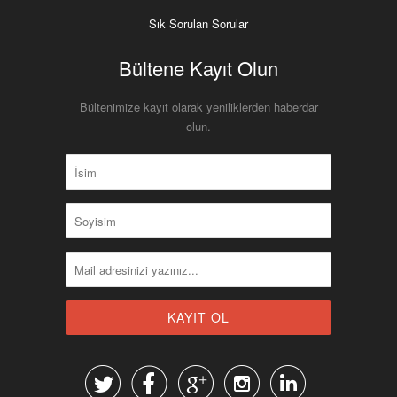
Sık Sorulan Sorular
Bültene Kayıt Olun
Bültenimize kayıt olarak yeniliklerden haberdar
olun.




