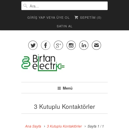
GIRIŞ YAP VEYA ÜYE OL
SEPETIM (
0
)
SATIN AL





✉
Menü
3 Kutuplu Kontaktörler
Ana Sayfa
3 Kutuplu Kontaktörler
Sayfa 1 / 1