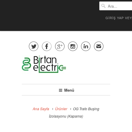
GIRIŞ YAP VE





✉
Menü
Ana Sayfa
Ürünler
OG Trafo Buşing
İzolasyonu (Kapama)