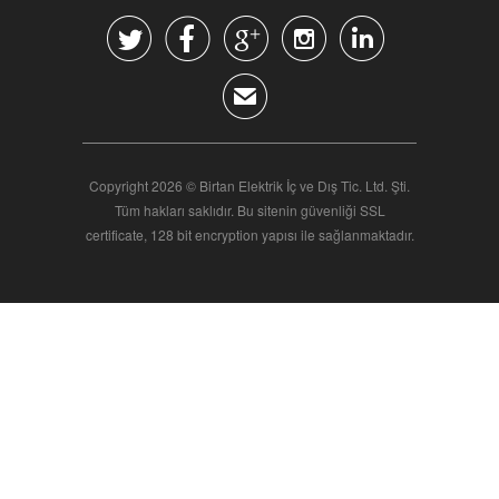





✉
Copyright 2026 © Birtan Elektrik İç ve Dış Tic. Ltd. Şti.
Tüm hakları saklıdır. Bu sitenin güvenliği SSL
certificate, 128 bit encryption yapısı ile sağlanmaktadır.