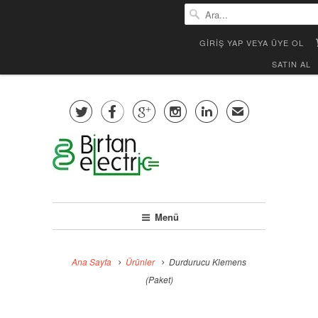
GIRIŞ YAP VEYA ÜYE OL
SATIN AL





✉
Menü
Ana Sayfa
Ürünler
Durdurucu Klemens
(Paket)