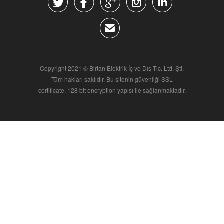





✉
Copyright 2021 © Birtan Elektrik İç ve Dış Tic. Ltd. Şti.
Tüm hakları saklıdır. Bu sitenin güvenliği SSL
certificate, 128 bit encryption yapısı ile sağlanmaktadır.