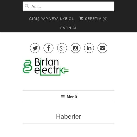
GIRIŞ YAP VEYA ÜYE OL
SEPETIM (
0
)
SATIN AL





✉
Menü
Haberler