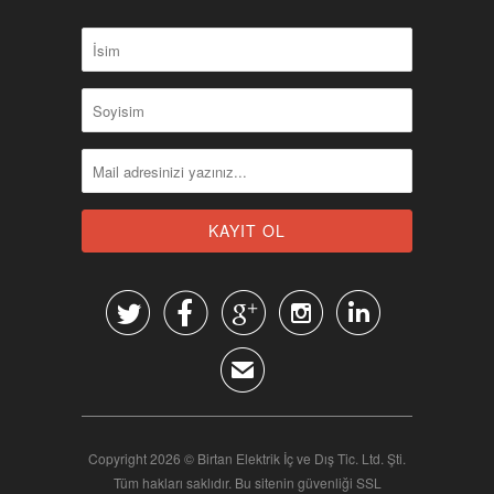





✉
Copyright 2026 © Birtan Elektrik İç ve Dış Tic. Ltd. Şti.
Tüm hakları saklıdır. Bu sitenin güvenliği SSL